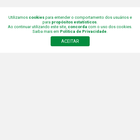
Q3
2.0 TFSI AMBITION S TRONIC QUATTRO
Utilizamos
cookies
para entender o comportamento dos usuários e
para
propósitos estatísticos
.
Ao continuar utilizando este site,
concorda
com o uso dos cookies.
Saiba mais em
Política de Privacidade
.
AUDI
08 JAN 2026
ACEITAR
89,900
R$
2014/2015
4
Foto
s
Gasolina
Final
5