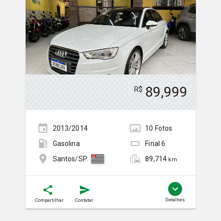
89,999
R$
2013/2014
10
Foto
s
Gasolina
Final
6
89,714
Santos/SP
km
Detalhes
Compartilhar
Contatar