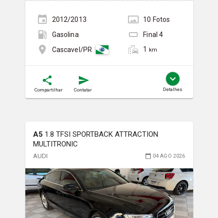
2012/2013
10
Foto
s
Gasolina
Final
4
1
Cascavel/PR
km
Detalhes
Compartilhar
Contatar
A5
1.8 TFSI SPORTBACK ATTRACTION
MULTITRONIC
AUDI
04 AGO 2026