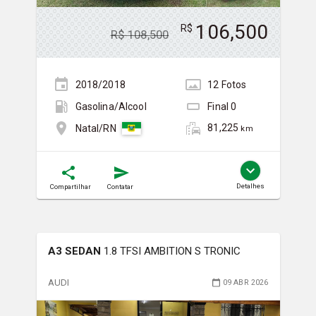
106,500
R$
R$
108,500
2018/2018
12
Foto
s
Gasolina/Álcool
Final
0
81,225
Natal/RN
km
Detalhes
Compartilhar
Contatar
A3 SEDAN
1.8 TFSI AMBITION S TRONIC
AUDI
09 ABR 2026