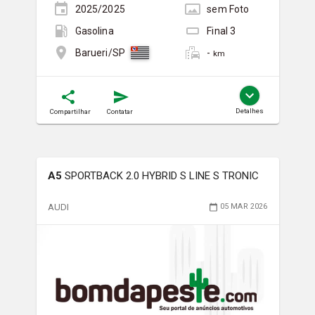
2025/2025
sem
Foto
Gasolina
Final
3
-
Barueri/SP
km
Detalhes
Compartilhar
Contatar
A5
SPORTBACK 2.0 HYBRID S LINE S TRONIC
AUDI
05 MAR 2026