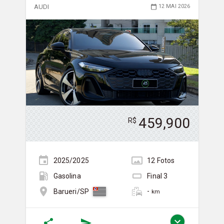
AUDI
12 MAI 2026
459,900
R$
2025/2025
12
Foto
s
Gasolina
Final
3
-
Barueri/SP
km