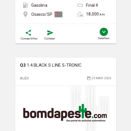
Gasolina
Final
4
18,000
Osasco/SP
km
Detalhes
Compartilhar
Contatar
Q3
1.4 BLACK S LINE S-TRONIC
AUDI
25 MAR 2026