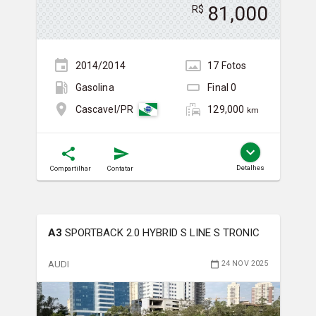
81,000
R$
2014/2014
17
Foto
s
Gasolina
Final
0
129,000
Cascavel/PR
km
Detalhes
Compartilhar
Contatar
A3
SPORTBACK 2.0 HYBRID S LINE S TRONIC
AUDI
24 NOV 2025