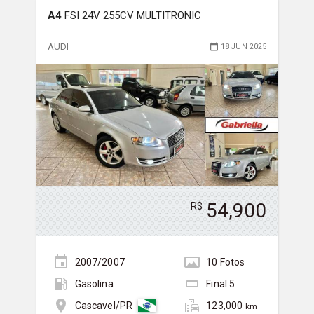
A4
FSI 24V 255CV MULTITRONIC
AUDI
18 JUN 2025
54,900
R$
2007/2007
10
Foto
s
Gasolina
Final
5
123,000
Cascavel/PR
km