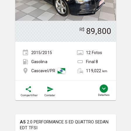
89,800
R$
2015/2015
12
Foto
s
Gasolina
Final
8
119,022
Cascavel/PR
km
Detalhes
Compartilhar
Contatar
A5
2.0 PERFORMANCE S ED QUATTRO SEDAN
EDT TFSI