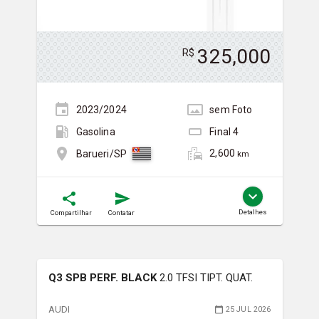
325,000
R$
2023/2024
sem
Foto
Gasolina
Final
4
2,600
Barueri/SP
km
Detalhes
Compartilhar
Contatar
Q3 SPB PERF. BLACK
2.0 TFSI TIPT. QUAT.
AUDI
25 JUL 2026