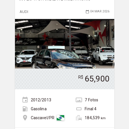
AUDI
04 MAR 2026
65,900
R$
2012/2013
7
Foto
s
Gasolina
Final
4
184,539
Cascavel/PR
km