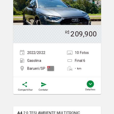
209,900
R$
2022/2022
10
Foto
s
Gasolina
Final
6
-
Barueri/SP
km
Detalhes
Compartilhar
Contatar
A4
2.0 TFSI AMBIENTE MULTITRONIC