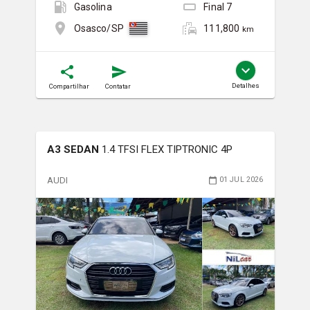
Gasolina
Final
7
111,800
Osasco/SP
km
Detalhes
Compartilhar
Contatar
A3 SEDAN
1.4 TFSI FLEX TIPTRONIC 4P
AUDI
01 JUL 2026