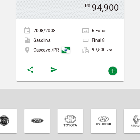
94,900
R$
2008/2008
6
Foto
s
Gasolina
Final
8
99,500
Cascavel/PR
km