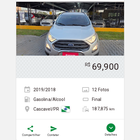
69,900
R$
2019/2018
12
Foto
s
Gasolina/Álcool
Final
187,875
Cascavel/PR
km
Detalhes
Compartilhar
Contatar