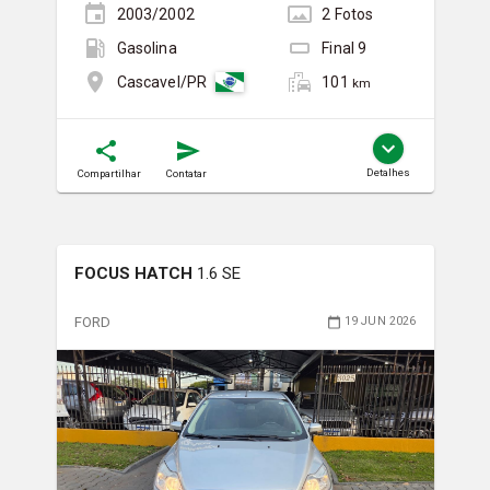
2003/2002
2
Foto
s
Gasolina
Final
9
101
Cascavel/PR
km
Detalhes
Compartilhar
Contatar
FOCUS HATCH
1.6 SE
FORD
19 JUN 2026