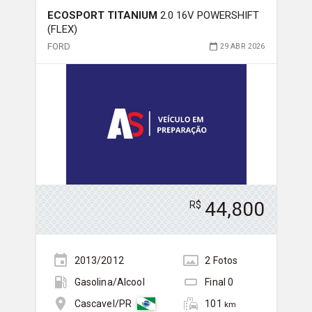
ECOSPORT TITANIUM
2.0 16V POWERSHIFT
(FLEX)
FORD
29 ABR 2026
44,800
R$
2013/2012
2
Foto
s
Gasolina/Álcool
Final
0
101
Cascavel/PR
km