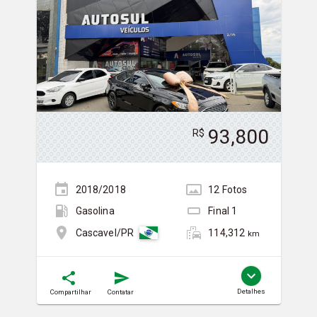
93,800
R$
2018/2018
12
Foto
s
Gasolina
Final
1
114,312
Cascavel/PR
km
Detalhes
Compartilhar
Contatar