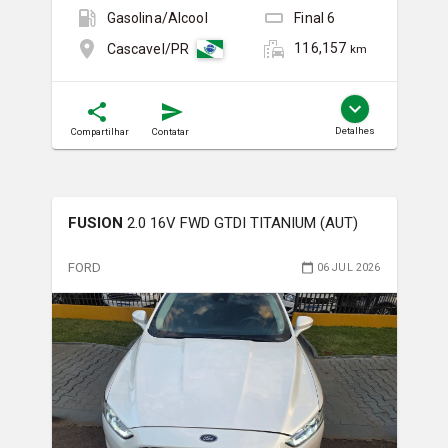
Gasolina/Álcool
Final
6
116,157
Cascavel/PR
km
Detalhes
Compartilhar
Contatar
FUSION
2.0 16V FWD GTDI TITANIUM (AUT)
FORD
06 JUL 2026