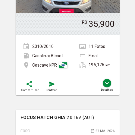
35,900
R$
2010/2010
11
Foto
s
Gasolina/Álcool
Final
195,176
Cascavel/PR
km
Detalhes
Compartilhar
Contatar
FOCUS HATCH GHIA
2.0 16V (AUT)
FORD
27 MAI 2026