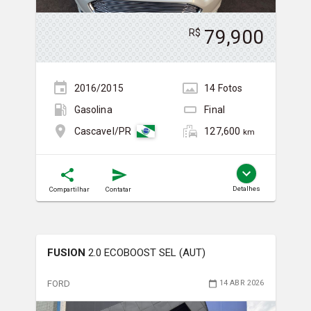
79,900
R$
2016/2015
14
Foto
s
Gasolina
Final
127,600
Cascavel/PR
km
Detalhes
Compartilhar
Contatar
FUSION
2.0 ECOBOOST SEL (AUT)
FORD
14 ABR 2026