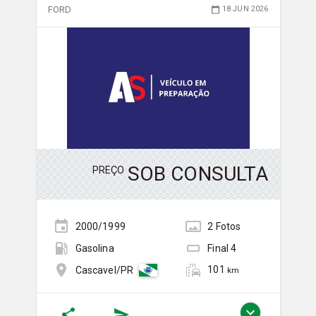
FORD
18 JUN 2026
SOB CONSULTA
PREÇO
2000/1999
2
Foto
s
Gasolina
Final
4
101
Cascavel/PR
km