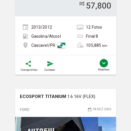
57,800
R$
2013/2012
12
Foto
s
Gasolina/Álcool
Final
8
105,885
Cascavel/PR
km
Detalhes
Compartilhar
Contatar
ECOSPORT TITANIUM
1.6 16V (FLEX)
FORD
18 DEZ 2025