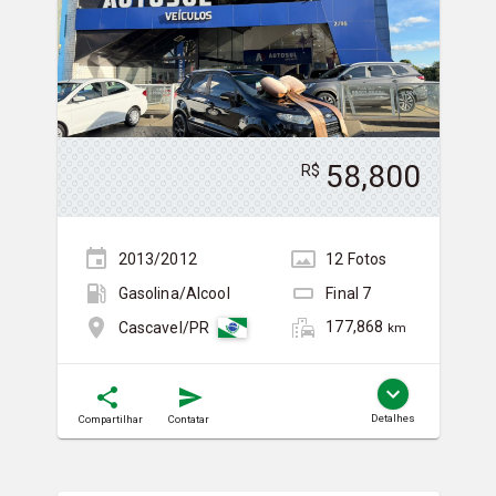
58,800
R$
2013/2012
12
Foto
s
Gasolina/Álcool
Final
7
177,868
Cascavel/PR
km
Detalhes
Compartilhar
Contatar