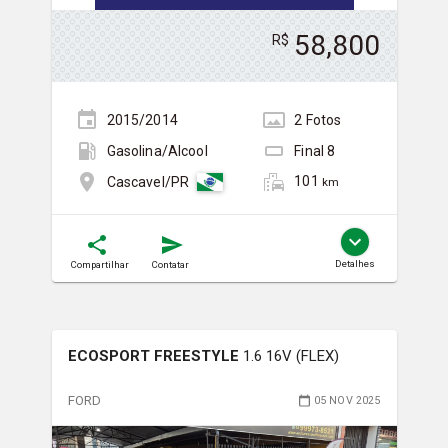
58,800
R$
2015/2014
2
Foto
s
Gasolina/Álcool
Final
8
101
Cascavel/PR
km
Detalhes
Compartilhar
Contatar
ECOSPORT FREESTYLE
1.6 16V (FLEX)
FORD
05 NOV 2025