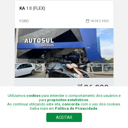
KA
1.0 (FLEX)
FORD
18 DEZ 2025
26,800
R$
Utilizamos
cookies
para entender o comportamento dos usuários e
para
propósitos estatísticos
.
Ao continuar utilizando este site,
concorda
com o uso dos cookies.
Saiba mais em
Política de Privacidade
.
2012/2011
12
Foto
s
ACEITAR
Gasolina/Álcool
Final
2
158,381
Cascavel/PR
km