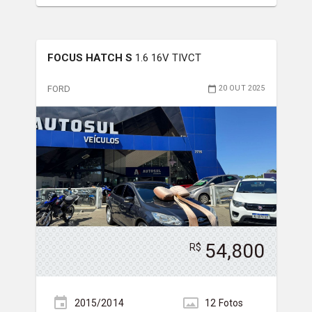
FOCUS HATCH S
1.6 16V TIVCT
FORD
20 OUT 2025
54,800
R$
2015/2014
12
Foto
s