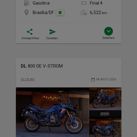
Gasolina
Final
4
6,522
Brasília/DF
km
Detalhes
Compartilhar
Contatar
DL
800 DE V-STROM
SUZUKI
06 AGO 2026