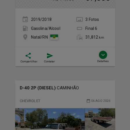
2019/2018
3
Foto
s
Gasolina/Álcool
Final
6
31,812
Natal/RN
km
Detalhes
Compartilhar
Contatar
D-40 2P (DIESEL)
CAMINHÃO
CHEVROLET
06 AGO 2026