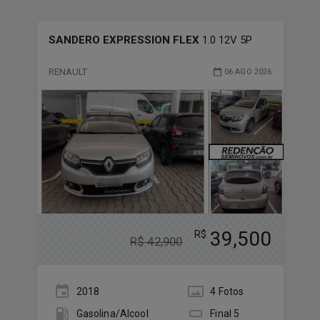
SANDERO EXPRESSION FLEX
1.0 12V 5P
RENAULT
06 AGO 2026
39,500
R$
R$
42,900
2018
4
Foto
s
Gasolina/Álcool
Final
5