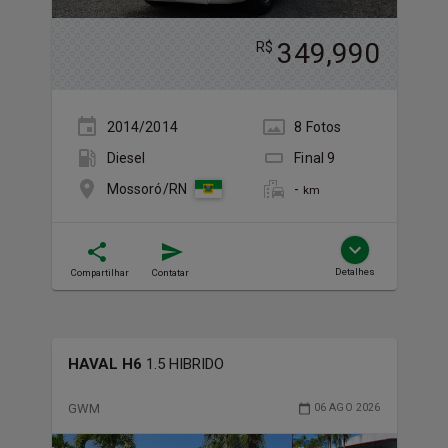
349,990
R$
2014/2014
8
Foto
s
Diesel
Final
9
-
Mossoró/RN
km
Detalhes
Compartilhar
Contatar
HAVAL H6
1.5 HIBRIDO
GWM
06 AGO 2026