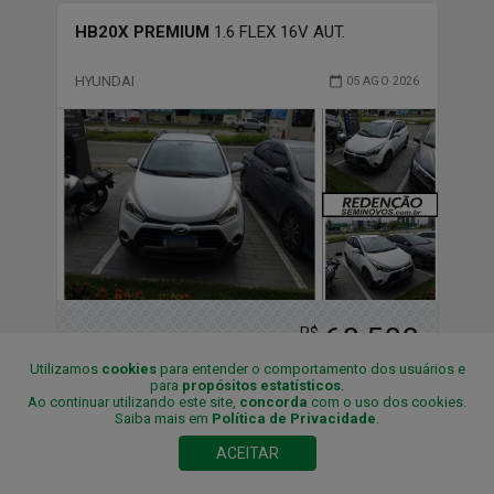
HB20X PREMIUM
1.6 FLEX 16V AUT.
HYUNDAI
05 AGO 2026
68,500
R$
R$
71,500
Utilizamos
cookies
para entender o comportamento dos usuários e
para
propósitos estatísticos
.
Ao continuar utilizando este site,
concorda
com o uso dos cookies.
Saiba mais em
Política de Privacidade
.
2019
6
Foto
s
ACEITAR
Gasolina/Álcool
Final
4
60,678
Natal/RN
km