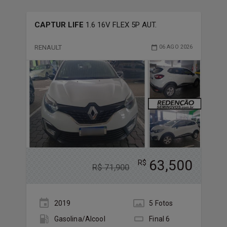
CAPTUR LIFE
1.6 16V FLEX 5P AUT.
RENAULT
06 AGO 2026
63,500
R$
R$
71,900
2019
5
Foto
s
Gasolina/Álcool
Final
6