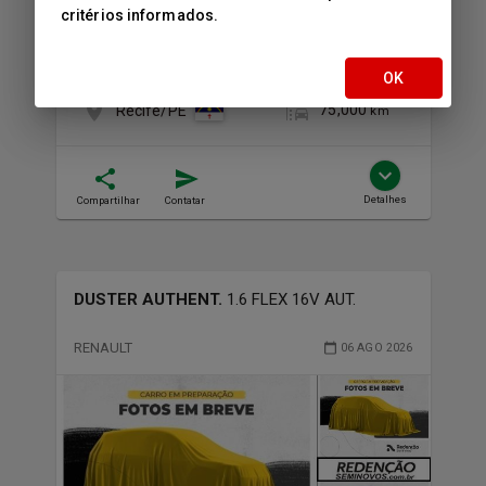
critérios informados.
2022/2021
17
Foto
s
Diesel
Final
0
OK
75,000
Recife/PE
km
Detalhes
Compartilhar
Contatar
DUSTER AUTHENT.
1.6 FLEX 16V AUT.
RENAULT
06 AGO 2026