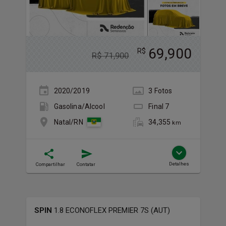
69,900
R$
R$
71,900
2020/2019
3
Foto
s
Gasolina/Álcool
Final
7
34,355
Natal/RN
km
Detalhes
Compartilhar
Contatar
SPIN
1.8 ECONOFLEX PREMIER 7S (AUT)