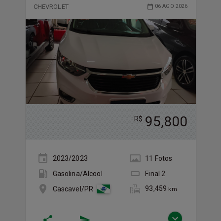
CHEVROLET
06 AGO 2026
95,800
R$
2023/2023
11
Foto
s
Gasolina/Álcool
Final
2
93,459
Cascavel/PR
km