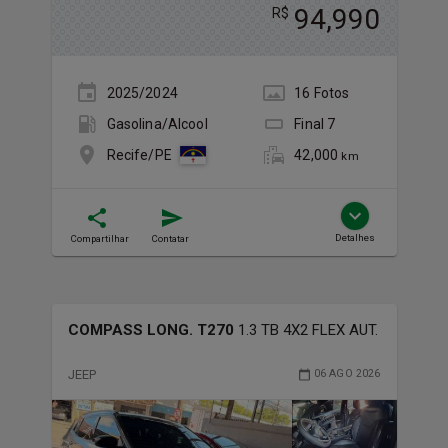
94,990
R$
2025/2024
16
Foto
s
Gasolina/Álcool
Final
7
42,000
Recife/PE
km
Detalhes
Compartilhar
Contatar
COMPASS LONG. T270
1.3 TB 4X2 FLEX AUT.
JEEP
06 AGO 2026