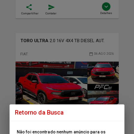
Detalhes
Compartilhar
Contatar
TORO ULTRA
2.0 16V 4X4 TB DIESEL AUT.
FIAT
06 AGO 2026
Retorno da Busca
119,990
R$
Não foi encontrado nenhum anúncio para os