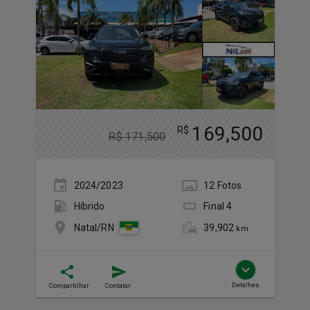
169,500
R$
R$
171,500
2024/2023
12
Foto
s
Híbrido
Final
4
39,902
Natal/RN
km
Detalhes
Compartilhar
Contatar