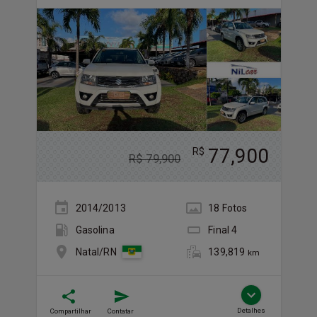
77,900
R$
R$
79,900
2014/2013
18
Foto
s
Gasolina
Final
4
139,819
Natal/RN
km
Detalhes
Compartilhar
Contatar