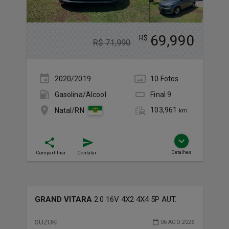
69,990
R$
R$
71,990
2020/2019
10
Foto
s
Gasolina/Álcool
Final
9
103,961
Natal/RN
km
Detalhes
Compartilhar
Contatar
GRAND VITARA
2.0 16V 4X2 4X4 5P AUT.
SUZUKI
06 AGO 2026