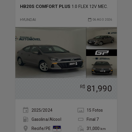
HB20S COMFORT PLUS
1.0 FLEX 12V MEC.
HYUNDAI
06 AGO 2026
81,990
R$
2025/2024
15
Foto
s
Gasolina/Álcool
Final
7
31,000
Recife/PE
km