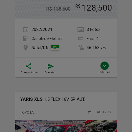
128,500
R$
R$
138,500
2022/2021
3
Foto
s
Gasolina/Elétrico
Final
4
46,453
Natal/RN
km
Detalhes
Compartilhar
Contatar
YARIS XLS
1.5 FLEX 16V 5P AUT.
TOYOTA
05 AGO 2026