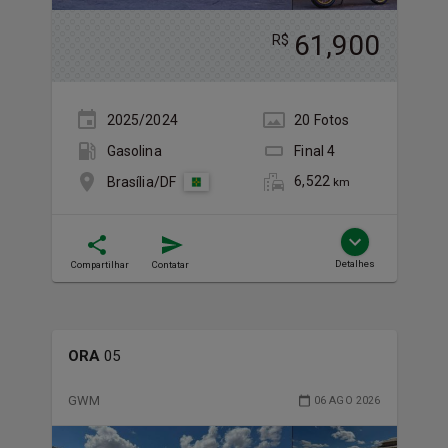
61,900
R$
2025/2024
20
Foto
s
Gasolina
Final
4
6,522
Brasília/DF
km
Detalhes
Compartilhar
Contatar
ORA
05
GWM
06 AGO 2026