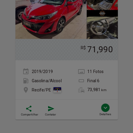
71,990
R$
2019/2019
11
Foto
s
Gasolina/Álcool
Final
6
73,981
Recife/PE
km
Detalhes
Compartilhar
Contatar