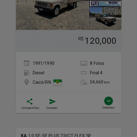
120,000
R$
1991/1990
8
Foto
s
Diesel
Final
4
54,660
Caicó/RN
km
Detalhes
Compartilhar
Contatar
KA
1.0 SE-SE PLUS TIVCT FLEX 5P