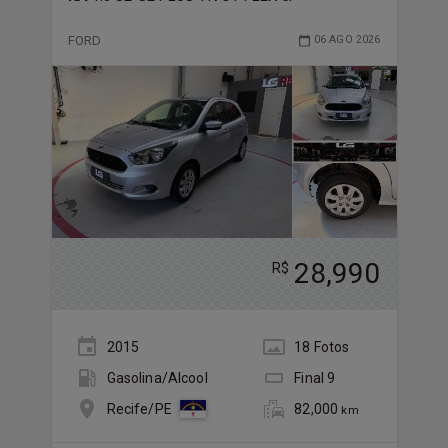
FORD
06 AGO 2026
28,990
R$
2015
18
Foto
s
Gasolina/Álcool
Final
9
82,000
Recife/PE
km