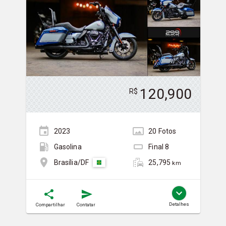
120,900
R$
2023
20
Foto
s
Gasolina
Final
8
25,795
Brasília/DF
km
Detalhes
Compartilhar
Contatar