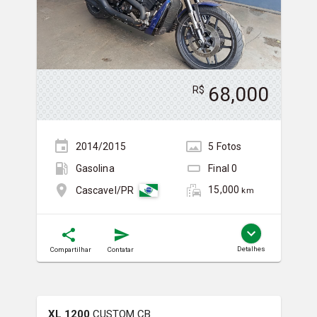
68,000
R$
2014/2015
5
Foto
s
Gasolina
Final
0
15,000
Cascavel/PR
km
Detalhes
Compartilhar
Contatar
XL 1200
CUSTOM CB