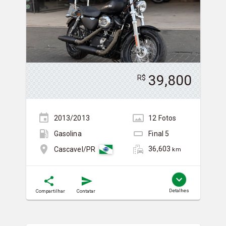
39,800
R$
2013/2013
12
Foto
s
Gasolina
Final
5
36,603
Cascavel/PR
km
Detalhes
Compartilhar
Contatar