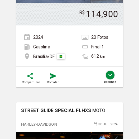
114,900
R$
2024
20
Foto
s
Gasolina
Final
1
612
Brasília/DF
km
Detalhes
Compartilhar
Contatar
STREET GLIDE SPECIAL FLHXS
MOTO
HARLEY-DAVIDSON
30 JUL 2026