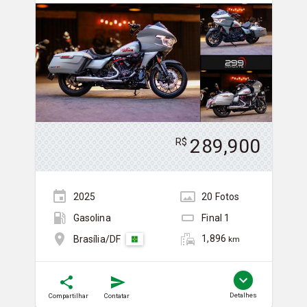
289,900
R$
2025
20
Foto
s
Gasolina
Final
1
1,896
Brasília/DF
km
Detalhes
Compartilhar
Contatar