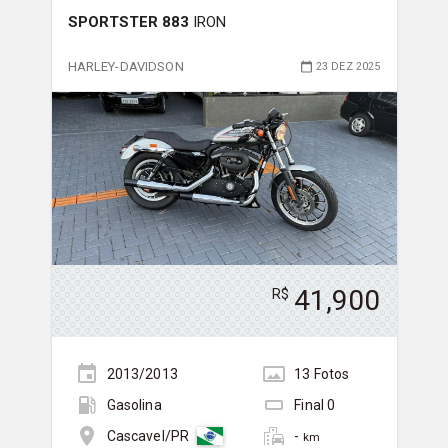
SPORTSTER 883
IRON
HARLEY-DAVIDSON
23 DEZ 2025
41,900
R$
2013/2013
13
Foto
s
Gasolina
Final
0
-
Cascavel/PR
km