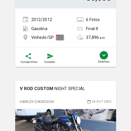
2012/2012
6
Foto
s
Gasolina
Final
4
37,896
Vinhedo/SP
km
Detalhes
Compartilhar
Contatar
V ROD CUSTOM
NIGHT SPECIAL
HARLEY-DAVIDSON
24 OUT 2025