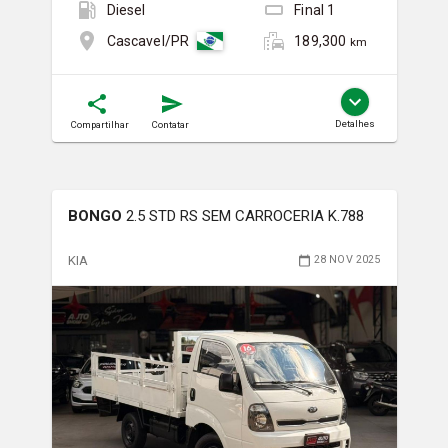
Diesel
Final
1
189,300
Cascavel/PR
km
Detalhes
Compartilhar
Contatar
BONGO
2.5 STD RS SEM CARROCERIA K.788
KIA
28 NOV 2025