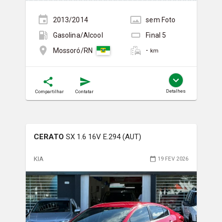
2013/2014
sem
Foto
Gasolina/Álcool
Final
5
-
Mossoró/RN
km
Detalhes
Compartilhar
Contatar
CERATO
SX 1.6 16V E.294 (AUT)
KIA
19 FEV 2026