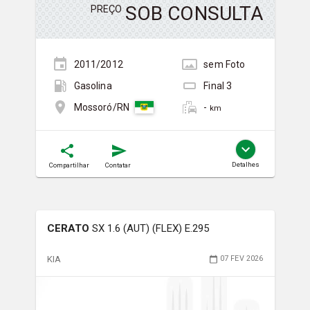
SOB CONSULTA
PREÇO
2011/2012
sem
Foto
Gasolina
Final
3
-
Mossoró/RN
km
Detalhes
Compartilhar
Contatar
CERATO
SX 1.6 (AUT) (FLEX) E.295
KIA
07 FEV 2026