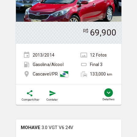
69,900
R$
2013/2014
12
Foto
s
Gasolina/Álcool
Final
3
133,000
Cascavel/PR
km
Detalhes
Compartilhar
Contatar
MOHAVE
3.0 VGT V6 24V