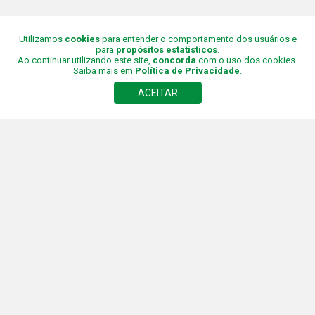
SPORTAGE
1.6 T-GDI MHEV EX DCT
Utilizamos
cookies
para entender o comportamento dos usuários e
para
propósitos estatísticos
.
Ao continuar utilizando este site,
concorda
com o uso dos cookies.
Saiba mais em
Política de Privacidade
.
KIA
08 JUL 2025
ACEITAR
198,900
R$
2022/2023
5
Foto
s
Gasolina/Álcool
Final
1