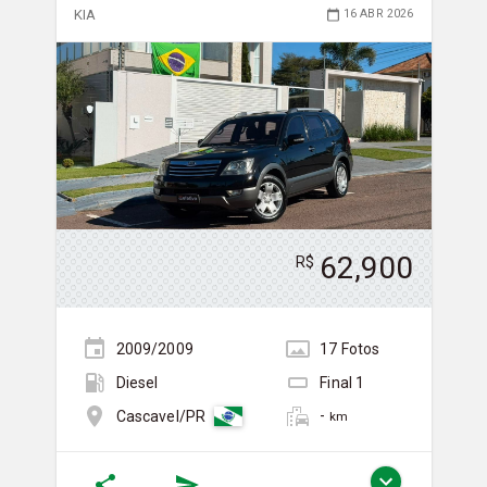
KIA
16 ABR 2026
62,900
R$
2009/2009
17
Foto
s
Diesel
Final
1
-
Cascavel/PR
km