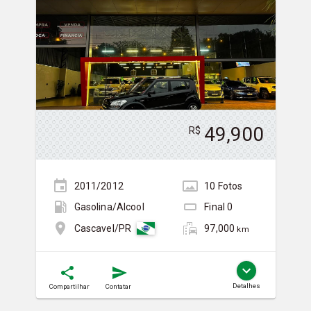
49,900
R$
2011/2012
10
Foto
s
Gasolina/Álcool
Final
0
97,000
Cascavel/PR
km
Detalhes
Compartilhar
Contatar