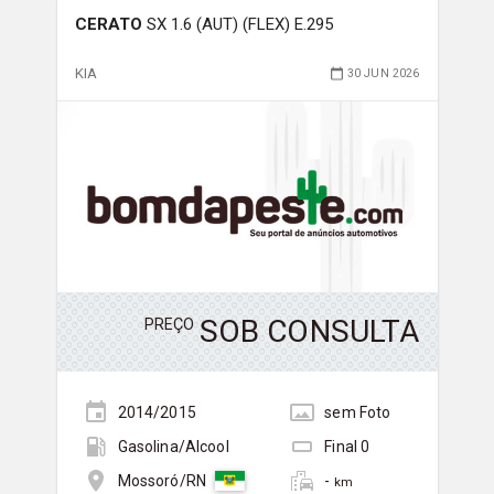
CERATO
SX 1.6 (AUT) (FLEX) E.295
KIA
30 JUN 2026
SOB CONSULTA
PREÇO
2014/2015
sem
Foto
Gasolina/Álcool
Final
0
-
Mossoró/RN
km