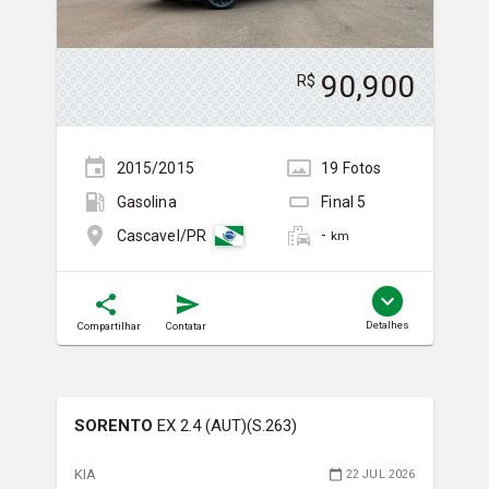
90,900
R$
2015/2015
19
Foto
s
Gasolina
Final
5
-
Cascavel/PR
km
Detalhes
Compartilhar
Contatar
SORENTO
EX 2.4 (AUT)(S.263)
KIA
22 JUL 2026