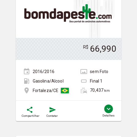
66,990
R$
2016/2016
sem
Foto
Gasolina/Álcool
Final
1
70,437
Fortaleza/CE
km
Detalhes
Compartilhar
Contatar