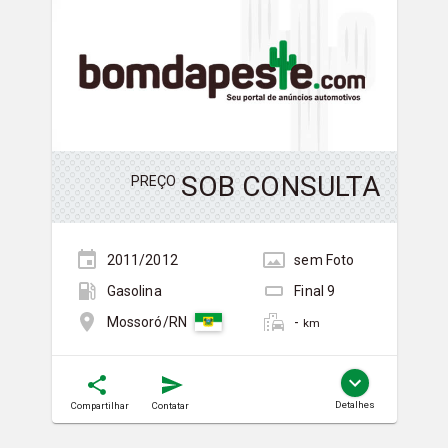
SOB CONSULTA
PREÇO
2011/2012
sem
Foto
Gasolina
Final
9
-
Mossoró/RN
km
Detalhes
Compartilhar
Contatar