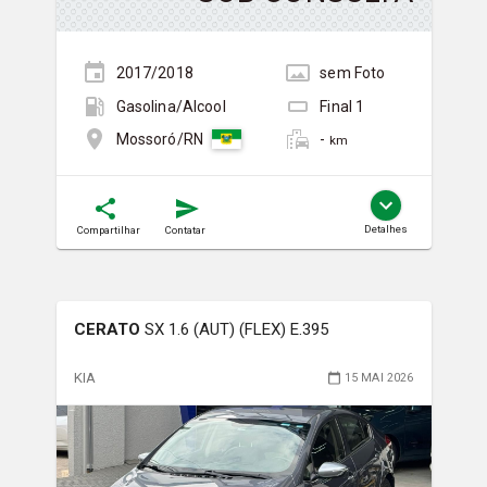
2017/2018
sem
Foto
Gasolina/Álcool
Final
1
-
Mossoró/RN
km
Detalhes
Compartilhar
Contatar
CERATO
SX 1.6 (AUT) (FLEX) E.395
KIA
15 MAI 2026