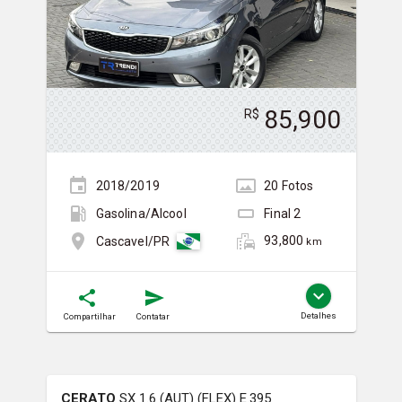
85,900
R$
2018/2019
20
Foto
s
Gasolina/Álcool
Final
2
93,800
Cascavel/PR
km
Detalhes
Compartilhar
Contatar
CERATO
SX 1.6 (AUT) (FLEX) E.395