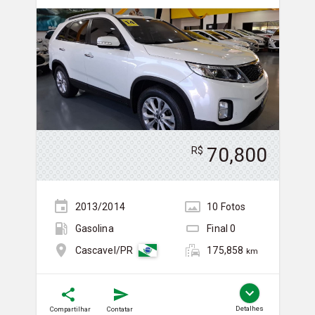
70,800
R$
2013/2014
10
Foto
s
Gasolina
Final
0
175,858
Cascavel/PR
km
Detalhes
Compartilhar
Contatar