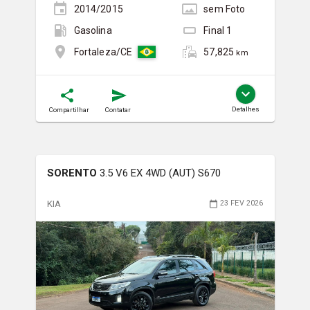
2014/2015
sem
Foto
Gasolina
Final
1
57,825
Fortaleza/CE
km
Detalhes
Compartilhar
Contatar
SORENTO
3.5 V6 EX 4WD (AUT) S670
KIA
23 FEV 2026