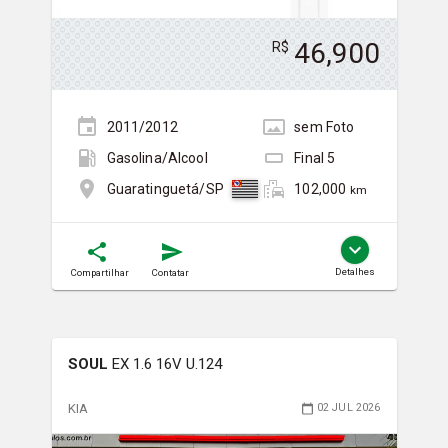
46,900
R$
2011/2012
sem
Foto
Gasolina/Álcool
Final
5
102,000
Guaratinguetá/SP
km
Detalhes
Compartilhar
Contatar
SOUL
EX 1.6 16V U.124
KIA
02 JUL 2026