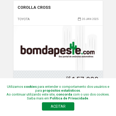
COROLLA CROSS
TOYOTA
20 JAN 2025
157,000
R$
Utilizamos
cookies
para entender o comportamento dos usuários e
para
propósitos estatísticos
.
Ao continuar utilizando este site,
concorda
com o uso dos cookies.
Saiba mais em
Política de Privacidade
.
2022/2023
sem
Foto
ACEITAR
Gasolina
Final
9
-
Fortaleza/CE
km