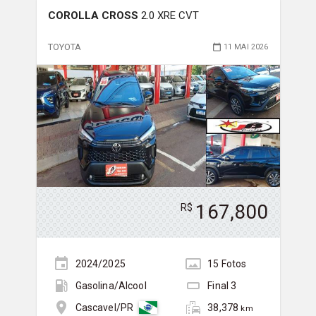
COROLLA CROSS
2.0 XRE CVT
TOYOTA
11 MAI 2026
167,800
R$
2024/2025
15
Foto
s
Gasolina/Álcool
Final
3
38,378
Cascavel/PR
km