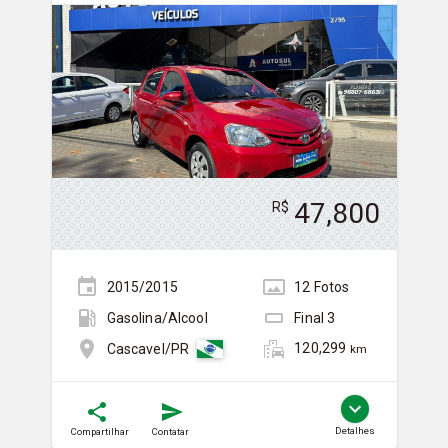
47,800
R$
2015/2015
12
Foto
s
Gasolina/Álcool
Final
3
120,299
Cascavel/PR
km
Detalhes
Compartilhar
Contatar