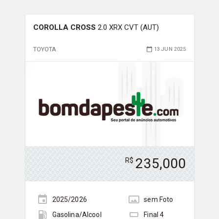
COROLLA CROSS
2.0 XRX CVT (AUT)
TOYOTA
13 JUN 2025
235,000
R$
2025/2026
sem
Foto
Gasolina/Álcool
Final
4