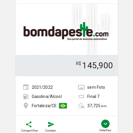
145,900
R$
2021/2022
sem
Foto
Gasolina/Álcool
Final
7
37,725
Fortaleza/CE
km
Detalhes
Compartilhar
Contatar