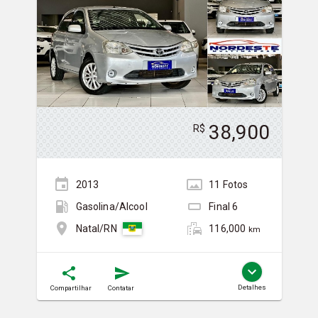
38,900
R$
2013
11
Foto
s
Gasolina/Álcool
Final
6
116,000
Natal/RN
km
Detalhes
Compartilhar
Contatar