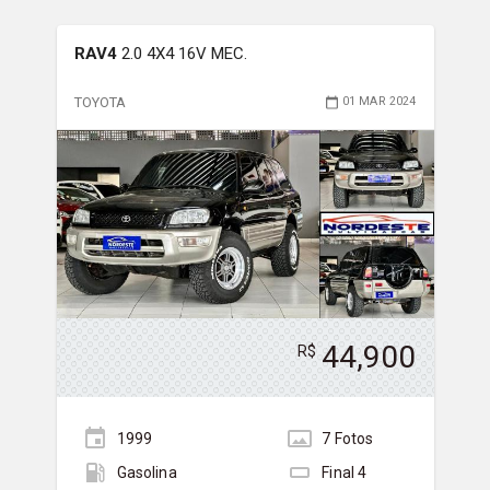
RAV4
2.0 4X4 16V MEC.
TOYOTA
01 MAR 2024
44,900
R$
1999
7
Foto
s
Gasolina
Final
4