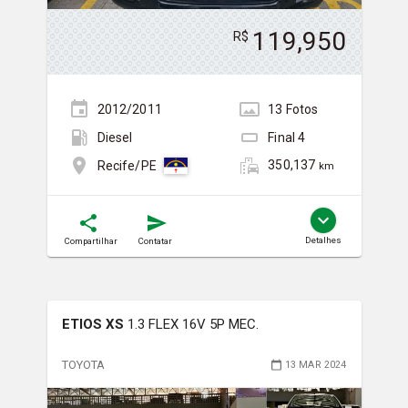
119,950
R$
2012/2011
13
Foto
s
Diesel
Final
4
350,137
Recife/PE
km
Detalhes
Compartilhar
Contatar
ETIOS XS
1.3 FLEX 16V 5P MEC.
TOYOTA
13 MAR 2024