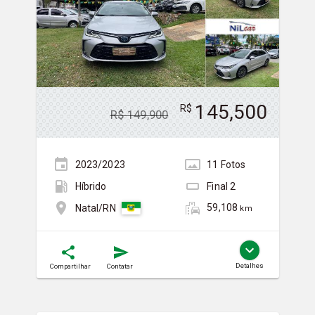
145,500
R$
R$
149,900
2023/2023
11
Foto
s
Híbrido
Final
2
59,108
Natal/RN
km
Detalhes
Compartilhar
Contatar