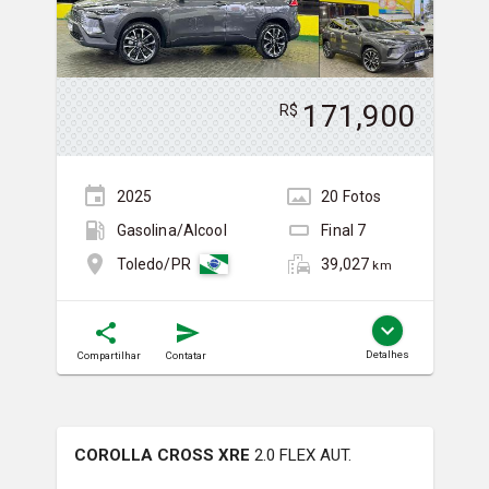
171,900
R$
2025
20
Foto
s
Gasolina/Álcool
Final
7
39,027
Toledo/PR
km
Detalhes
Compartilhar
Contatar
COROLLA CROSS XRE
2.0 FLEX AUT.