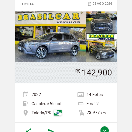
TOYOTA
05 AGO 2026
142,900
R$
2022
14
Foto
s
Gasolina/Álcool
Final
2
73,977
Toledo/PR
km