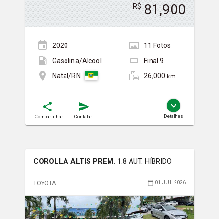
81,900
R$
2020
11
Foto
s
Gasolina/Álcool
Final
9
26,000
Natal/RN
km
Detalhes
Compartilhar
Contatar
COROLLA ALTIS PREM.
1.8 AUT. HÍBRIDO
TOYOTA
01 JUL 2026