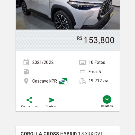
153,800
R$
2021/2022
10
Foto
s
Final
5
19,712
Cascavel/PR
km
Detalhes
Compartilhar
Contatar
COROLLA CROSS HYBRID
1.8 XRX CVT