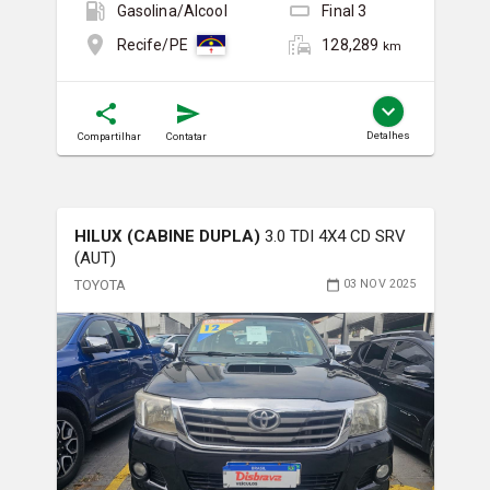
Gasolina/Álcool
Final
3
128,289
Recife/PE
km
Detalhes
Compartilhar
Contatar
HILUX (CABINE DUPLA)
3.0 TDI 4X4 CD SRV
(AUT)
TOYOTA
03 NOV 2025