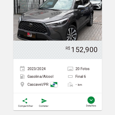
152,900
R$
2023/2024
20
Foto
s
Gasolina/Álcool
Final
6
-
Cascavel/PR
km
Detalhes
Compartilhar
Contatar