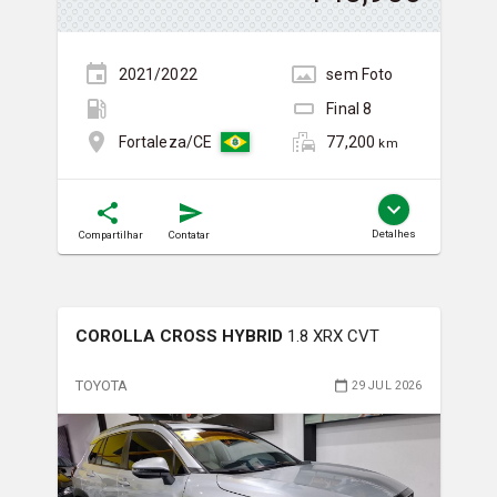
2021/2022
sem
Foto
Final
8
77,200
Fortaleza/CE
km
Detalhes
Compartilhar
Contatar
COROLLA CROSS HYBRID
1.8 XRX CVT
TOYOTA
29 JUL 2026