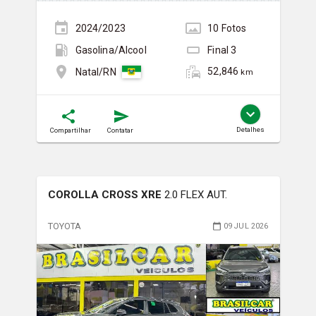
2024/2023
10
Foto
s
Gasolina/Álcool
Final
3
52,846
Natal/RN
km
Detalhes
Compartilhar
Contatar
COROLLA CROSS XRE
2.0 FLEX AUT.
TOYOTA
09 JUL 2026