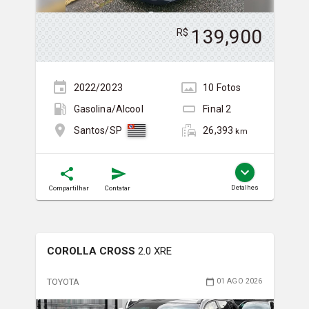
139,900
R$
2022/2023
10
Foto
s
Gasolina/Álcool
Final
2
26,393
Santos/SP
km
Detalhes
Compartilhar
Contatar
COROLLA CROSS
2.0 XRE
TOYOTA
01 AGO 2026