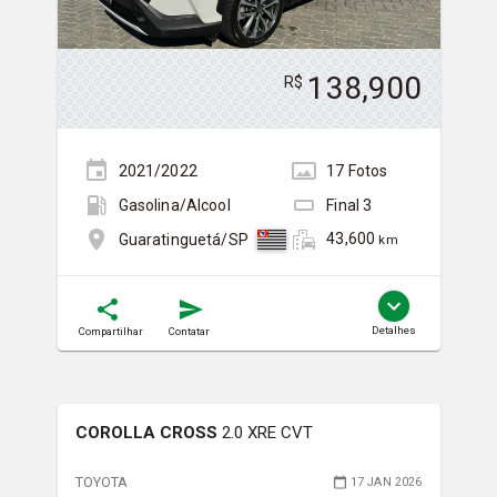
138,900
R$
2021/2022
17
Foto
s
Gasolina/Álcool
Final
3
43,600
Guaratinguetá/SP
km
Detalhes
Compartilhar
Contatar
COROLLA CROSS
2.0 XRE CVT
TOYOTA
17 JAN 2026