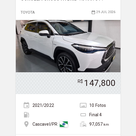
TOYOTA
29 JUL 2026
147,800
R$
2021/2022
10
Foto
s
Final
4
97,057
Cascavel/PR
km