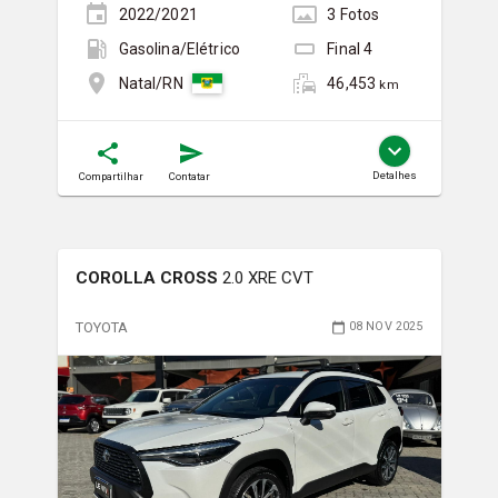
2022/2021
3
Foto
s
Gasolina/Elétrico
Final
4
46,453
Natal/RN
km
Detalhes
Compartilhar
Contatar
COROLLA CROSS
2.0 XRE CVT
TOYOTA
08 NOV 2025