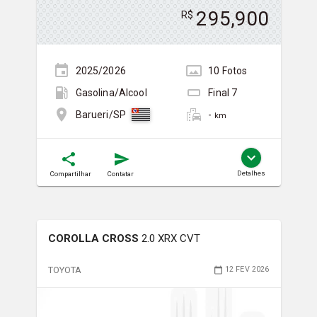
295,900
R$
2025/2026
10
Foto
s
Gasolina/Álcool
Final
7
-
Barueri/SP
km
Detalhes
Compartilhar
Contatar
COROLLA CROSS
2.0 XRX CVT
TOYOTA
12 FEV 2026