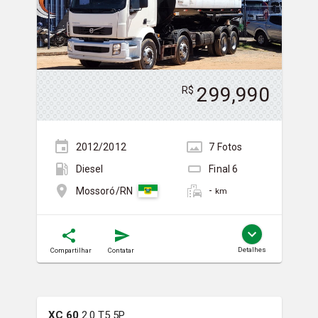
299,990
R$
2012/2012
7
Foto
s
Diesel
Final
6
-
Mossoró/RN
km
Detalhes
Compartilhar
Contatar
XC 60
2.0 T5 5P