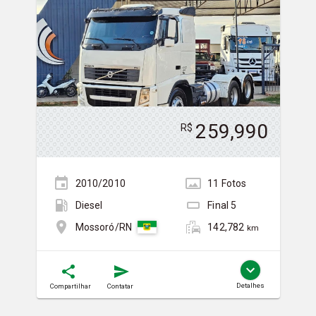
259,990
R$
2010/2010
11
Foto
s
Diesel
Final
5
142,782
Mossoró/RN
km
Detalhes
Compartilhar
Contatar