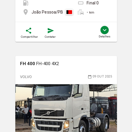
Final
0
-
João Pessoa/PB
km
Detalhes
Compartilhar
Contatar
FH 400
FH-400 4X2
VOLVO
09 OUT 2025