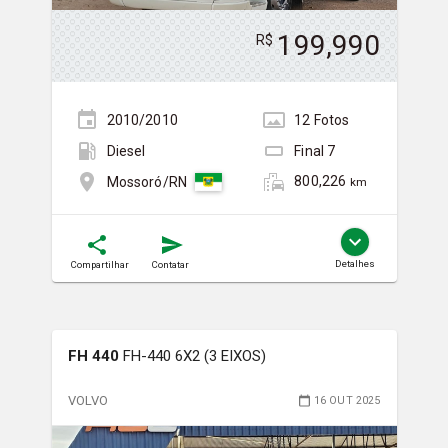
199,990
R$
2010/2010
12
Foto
s
Diesel
Final
7
800,226
Mossoró/RN
km
Detalhes
Compartilhar
Contatar
FH 440
FH-440 6X2 (3 EIXOS)
VOLVO
16 OUT 2025