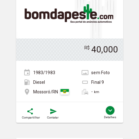
40,000
R$
1983/1983
sem
Foto
Diesel
Final
9
-
Mossoró/RN
km
Detalhes
Compartilhar
Contatar