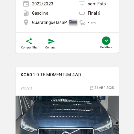
2022/2023
sem
Foto
Gasolina
Final
6
-
Guaratinguetá/SP
km
Detalhes
Compartilhar
Contatar
XC60
2.0 T5 MOMENTUM 4WD
VOLVO
24 ABR 2025