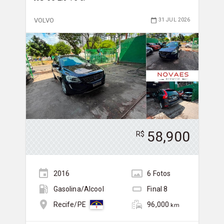
VOLVO
31 JUL 2026
58,900
R$
2016
6
Foto
s
Gasolina/Álcool
Final
8
96,000
Recife/PE
km