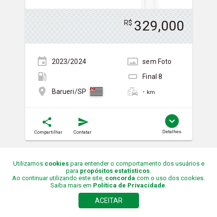
329,000
R$
2023/2024
sem
Foto
Final
8
-
Barueri/SP
km
Detalhes
Compartilhar
Contatar
Pesquisar
Contato
Integrador
Anunciantes
Políticas
Utilizamos
cookies
para entender o comportamento dos usuários e
para
propósitos estatísticos
.
Ao continuar utilizando este site,
concorda
com o uso dos cookies.
Saiba mais em
Política de Privacidade
.
ACEITAR
© Bomdapeste 2015-
2026
Todos os direitos reservados