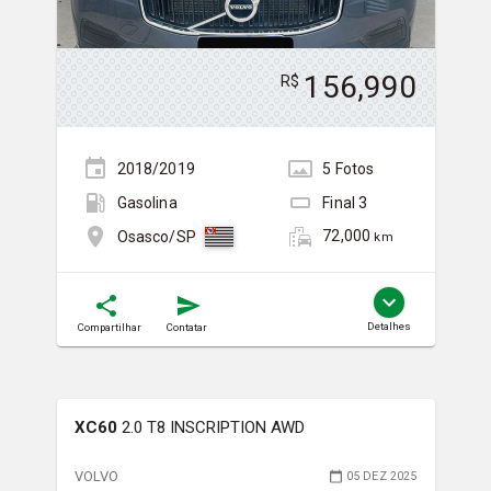
156,990
R$
2018/2019
5
Foto
s
Gasolina
Final
3
72,000
Osasco/SP
km
Detalhes
Compartilhar
Contatar
XC60
2.0 T8 INSCRIPTION AWD
VOLVO
05 DEZ 2025