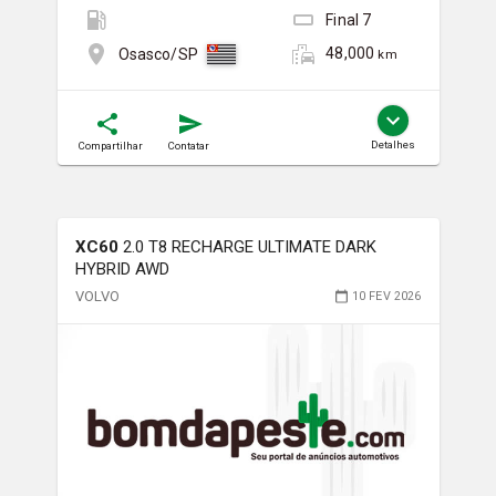
Final
7
48,000
Osasco/SP
km
Detalhes
Compartilhar
Contatar
XC60
2.0 T8 RECHARGE ULTIMATE DARK
HYBRID AWD
VOLVO
10 FEV 2026