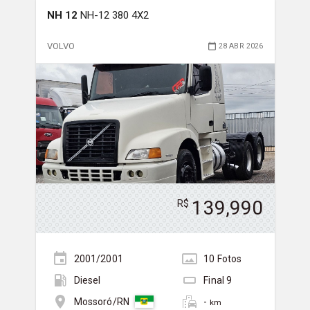
NH 12
NH-12 380 4X2
VOLVO
28 ABR 2026
139,990
R$
2001/2001
10
Foto
s
Diesel
Final
9
-
Mossoró/RN
km