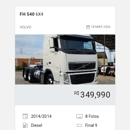
FH 540
6X4
VOLVO
18 MAR 2026
349,990
R$
2014/2014
8
Foto
s
Diesel
Final
9