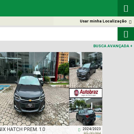

Usar minha Localização


BUSCA AVANÇADA
+
IX HATCH PREM. 1.0
2024/2023

R$ 90.984