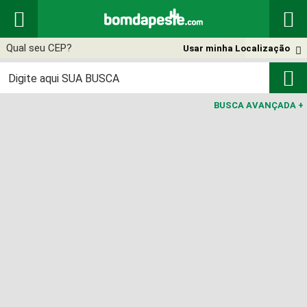


Usar minha Localização


BUSCA AVANÇADA
+