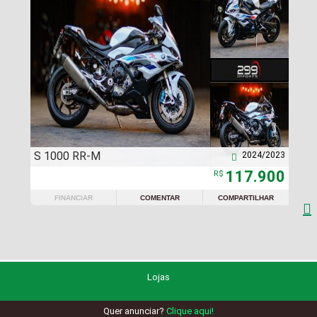
S 1000 RR-M
2024/2023

117.900
R$
FINANCIAR
COMENTAR
COMPARTILHAR

Lojas
Quer anunciar?
Clique aqui!