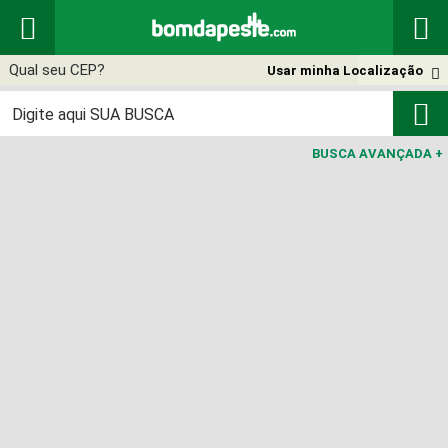


Usar minha Localização


BUSCA AVANÇADA
+