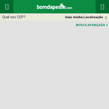


Usar minha Localização

BUSCA AVANÇADA
+