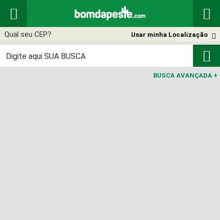


Usar minha Localização


BUSCA AVANÇADA
+