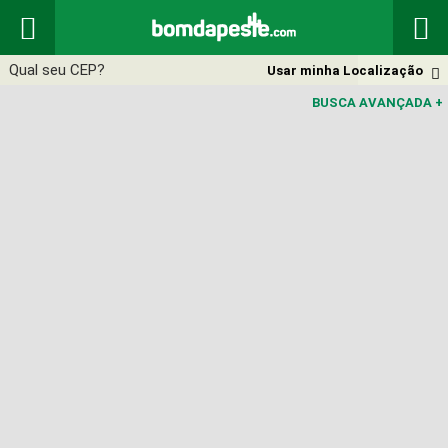


Usar minha Localização

BUSCA AVANÇADA
+