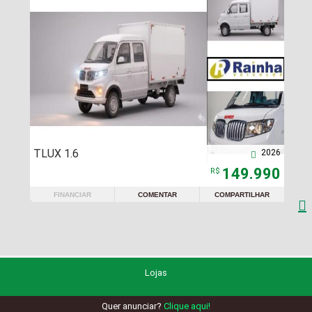
TLUX 1.6
2026

149.990
R$
FINANCIAR
COMENTAR
COMPARTILHAR

Lojas
Quer anunciar?
Clique aqui!