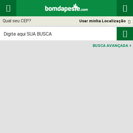


Usar minha Localização


BUSCA AVANÇADA
+