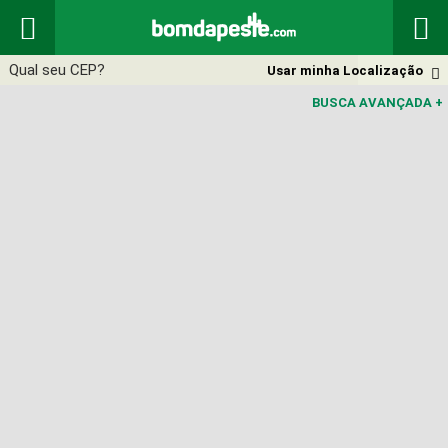


Usar minha Localização

BUSCA AVANÇADA
+