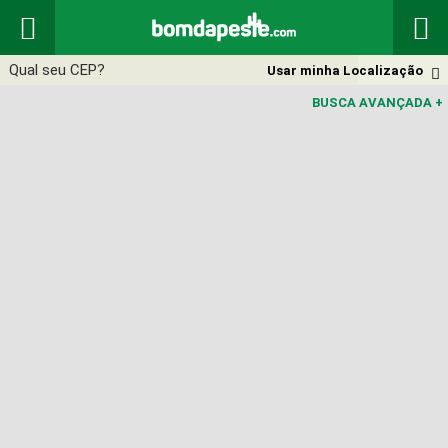


Usar minha Localização

BUSCA AVANÇADA
+