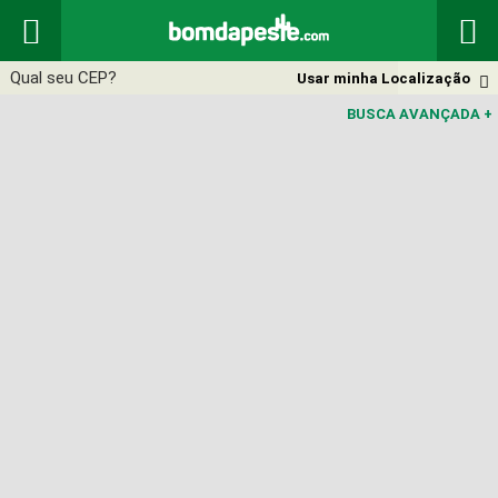


Usar minha Localização

BUSCA AVANÇADA
+