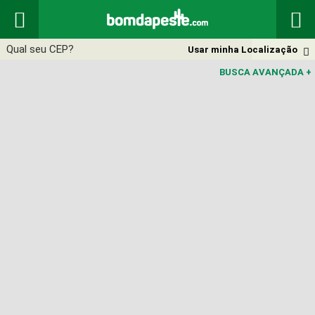


Usar minha Localização

BUSCA AVANÇADA
+