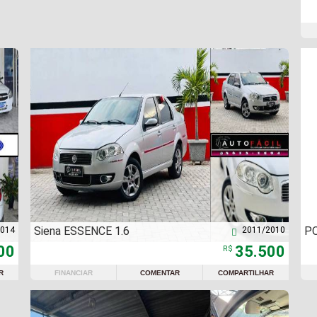
Siena ESSENCE 1.6
PO
2014
2011/2010

00
35.500
R$
R
FINANCIAR
COMENTAR
COMPARTILHAR