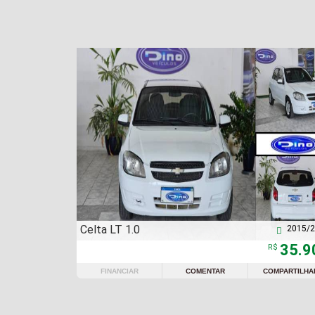
Celta LT 1.0
2015/

35.9
R$
FINANCIAR
COMENTAR
COMPARTILHA