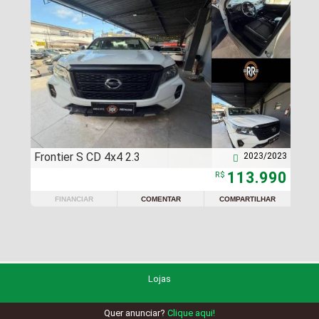
Frontier S CD 4x4 2.3
2023/2023

113.990
R$
FINANCIAR
COMENTAR
COMPARTILHAR
Lojas
Quer anunciar?
Clique aqui!