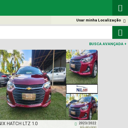

Usar minha Localização


BUSCA AVANÇADA
+
IX HATCH LTZ 1.0
2023/2022

R$ 80.900