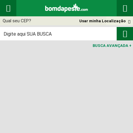


Usar minha Localização


BUSCA AVANÇADA
+