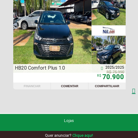
HB20 Comfort Plus 1.0
2025/2025

R$ 75.990
70.900
R$
FINANCIAR
COMENTAR
COMPARTILHAR

Lojas
Quer anunciar?
Clique aqui!