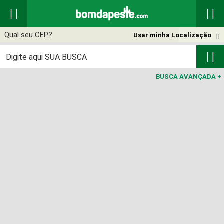


Usar minha Localização


BUSCA AVANÇADA
+