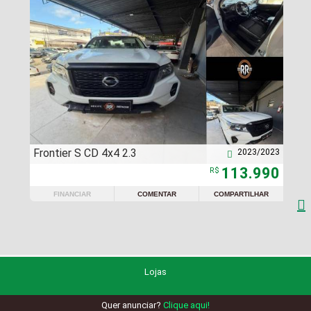
Frontier S CD 4x4 2.3
2023/2023

113.990
R$
FINANCIAR
COMENTAR
COMPARTILHAR

Lojas
Quer anunciar?
Clique aqui!