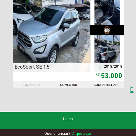
EcoSport SE 1.5
2018/2018

53.000
R$
FINANCIAR
COMENTAR
COMPARTILHAR

Lojas
Quer anunciar?
Clique aqui!