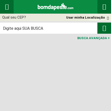


Usar minha Localização


BUSCA AVANÇADA
+