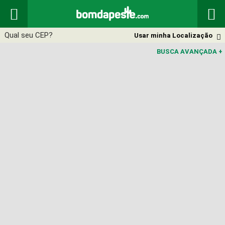


Usar minha Localização

BUSCA AVANÇADA
+