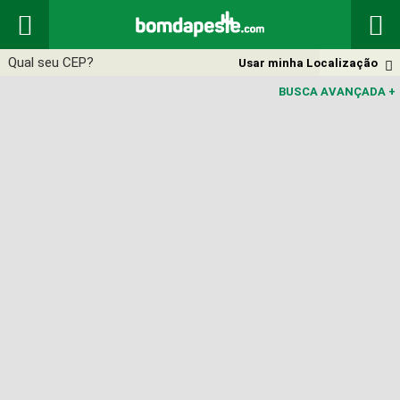


Usar minha Localização

BUSCA AVANÇADA
+