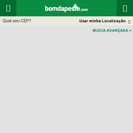


Usar minha Localização

BUSCA AVANÇADA
+