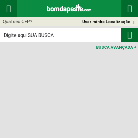


Usar minha Localização


BUSCA AVANÇADA
+