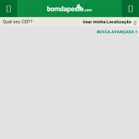


Usar minha Localização

BUSCA AVANÇADA
+