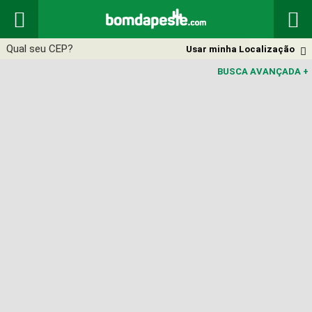


Usar minha Localização

BUSCA AVANÇADA
+