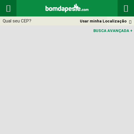


Usar minha Localização

BUSCA AVANÇADA
+