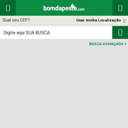


Usar minha Localização


BUSCA AVANÇADA
+