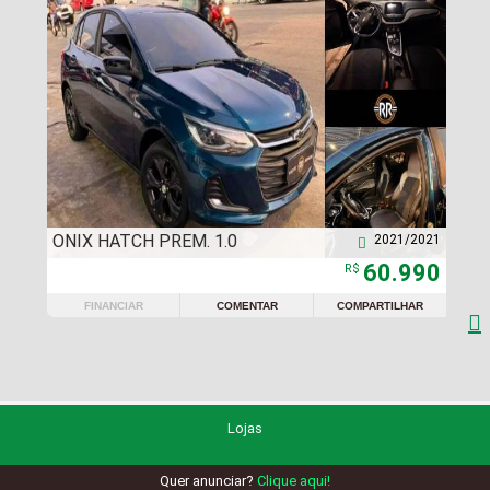
ONIX HATCH PREM. 1.0
2021/2021

60.990
R$
FINANCIAR
COMENTAR
COMPARTILHAR

Lojas
Quer anunciar?
Clique aqui!