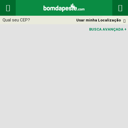


Usar minha Localização

BUSCA AVANÇADA
+