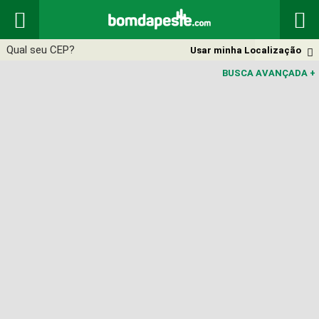


Usar minha Localização

BUSCA AVANÇADA
+