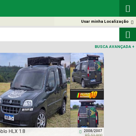

Usar minha Localização


BUSCA AVANÇADA
+
blo HLX 1.8
2008/2007

R$ 53.800