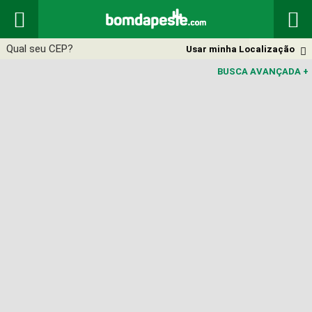


Usar minha Localização

BUSCA AVANÇADA
+