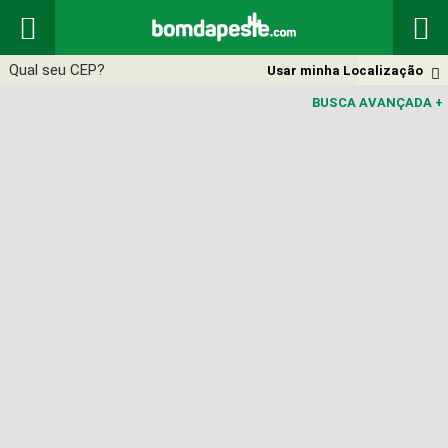


Usar minha Localização

BUSCA AVANÇADA
+