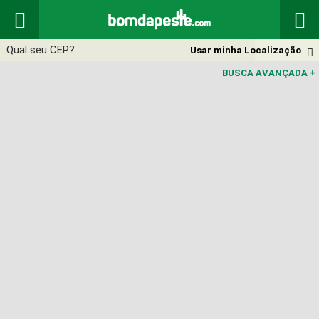


Usar minha Localização

BUSCA AVANÇADA
+