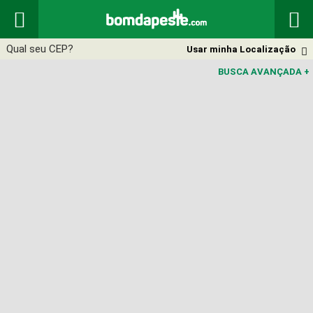


Usar minha Localização

BUSCA AVANÇADA
+