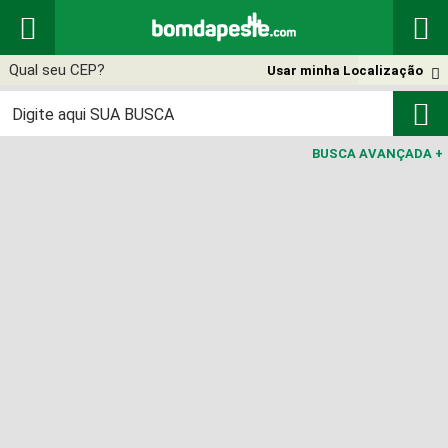


Usar minha Localização


BUSCA AVANÇADA
+