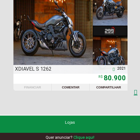
XDIAVEL S 1262
2021

80.900
R$
FINANCIAR
COMENTAR
COMPARTILHAR

Lojas
Quer anunciar?
Clique aqui!