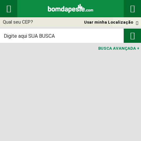


Usar minha Localização


BUSCA AVANÇADA
+