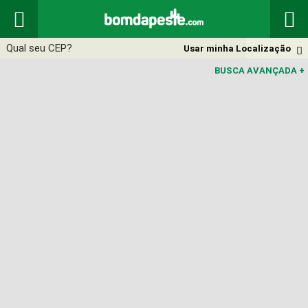


Usar minha Localização

BUSCA AVANÇADA
+