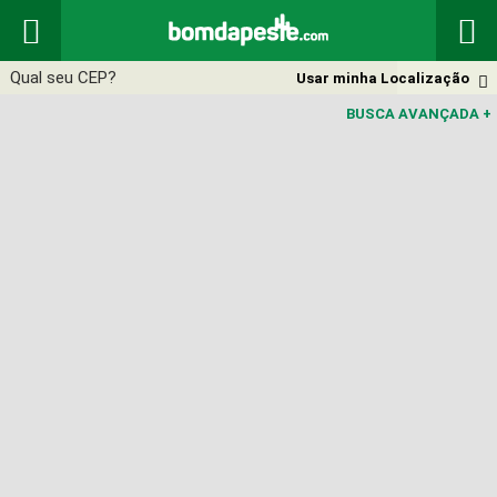


Usar minha Localização

BUSCA AVANÇADA
+