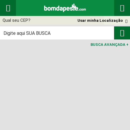


Usar minha Localização


BUSCA AVANÇADA
+