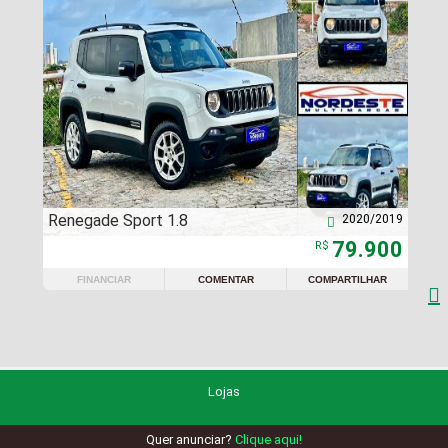
Renegade Sport 1.8
2020/2019

79.900
R$
FINANCIAR
COMENTAR
COMPARTILHAR

Lojas
Quer anunciar?
Clique aqui!