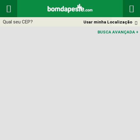


Usar minha Localização

BUSCA AVANÇADA
+