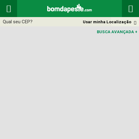


Usar minha Localização

BUSCA AVANÇADA
+