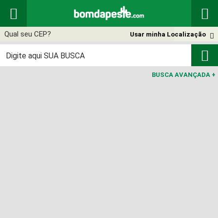


Usar minha Localização


BUSCA AVANÇADA
+