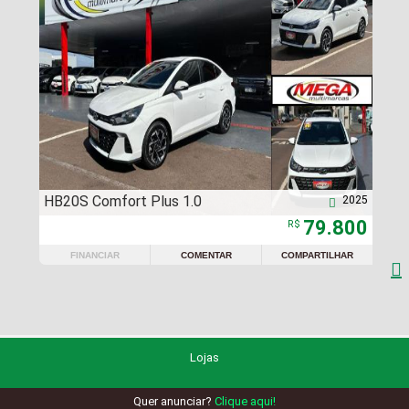
HB20S Comfort Plus 1.0
2025

79.800
R$
FINANCIAR
COMENTAR
COMPARTILHAR

Lojas
Quer anunciar?
Clique aqui!