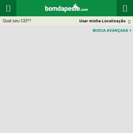


Usar minha Localização

BUSCA AVANÇADA
+