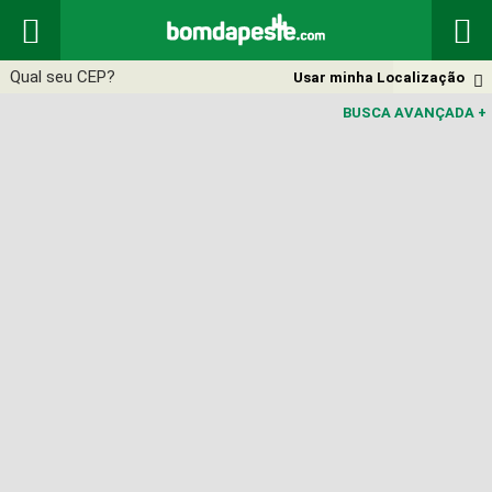


Usar minha Localização

BUSCA AVANÇADA
+