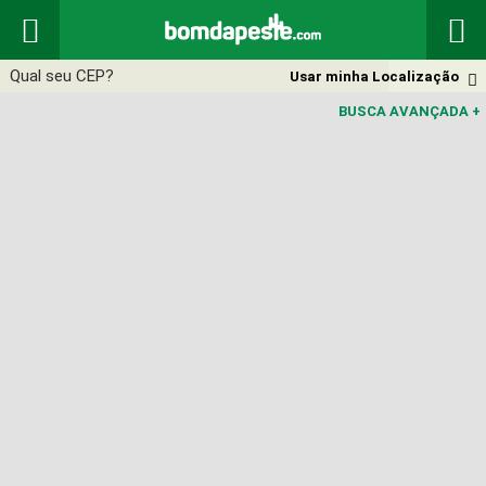


Usar minha Localização

BUSCA AVANÇADA
+