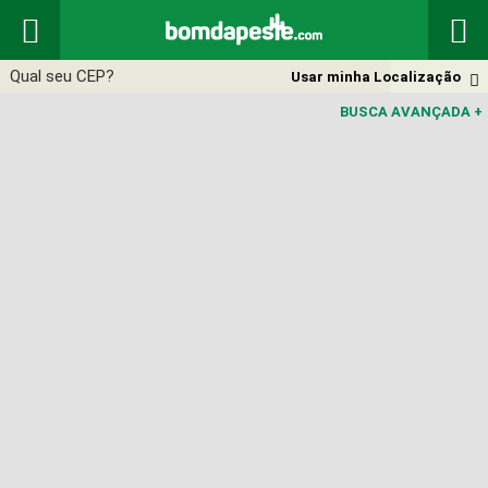


Usar minha Localização

BUSCA AVANÇADA
+